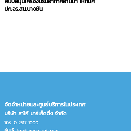
สนับสนุนเครื่องปรับอากาศอามีน่า ให้กับศ
ปก.จร.สน.บางชัน
จัดจำหน่ายและศูนย์บริการในประเทศ
บริษัท ลาโก้ มาร์เก็ตติ้ง จำกัด
โทร
0 2517 1000
อีเมล์
lcm@amena-air.com